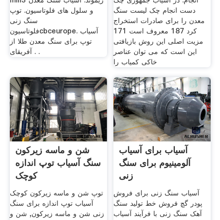
انجام. در آسیاب جمهوری چک
mill3 ریموند. آسیاب سنگ معدن
دست انجام چک لیست سنگ
و سلول های فلوتاسیون. توپ
معدن را برای صادرات استخراج
سنگ زنی
کرد 187 معروف است 171
فلوتاسیونcbceurope. آسیاب
مزیت اصلی این روش بازیافتی
توپ برای سنگ معدن طلا از
این است که می توان عناصر
آفریقای . .
خاکی کمیاب را
آسیاب برای آسیاب
شن و ماسه زیرکون
آلومینیوم برای سنگ
سنگ آسیاب توپ اندازه
زنی
کوچک
آسیاب سنگ زنی برای فروش
توپ شن و ماسه زیرکون کوچک
پودر گچ فروش خط تولید سنگ
آسیاب توپ اندازه برای سنگ
آهک سنگ زنی با فرآیند آسیاب
زنی شن و ماسه زیرکون, شن و