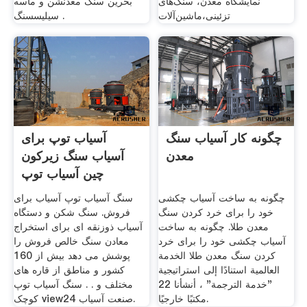
نمایشگاه معدن، سنگ‌های
بحرین سنگ معدنشن و ماسه
تزئینی،ماشین‌آلات
سیلیسسنگ .
چگونه کار آسیاب سنگ
آسیاب توپ برای
معدن
آسیاب سنگ زیرکون
چین آسیاب توپ
چگونه به ساخت آسیاب چکشی
سنگ آسیاب توپ آسیاب برای
خود را برای خرد کردن سنگ
فروش. سنگ شکن و دستگاه
معدن طلا. چگونه به ساخت
آسیاب ذوزنقه ای برای استخراج
آسیاب چکشی خود را برای خرد
معادن سنگ خالص فروش را
کردن سنگ معدن طلا الخدمة
پوشش می دهد بیش از 160
العالمية استنادًا إلى استراتيجية
کشور و مناطق از قاره های
"خدمة الترجمة" ، أنشأنا 22
مختلف و . . سنگ آسیاب توپ
مكتبًا خارجيًا.
کوچک view24 صنعت آسیاب.