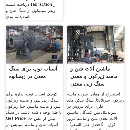
دریافت قیمت fabraction از
ویفر سیلیکون از سنگ شن و
ماسه,‫دانه بندی
ماشین آلات شن و
آسیاب توپ برای سنگ
ماسه زیرکون و معدن
معدن در زیمبابوه
سنگ زنی معدن
استخراج از معادن شن و ماسه
کوچک آسیاب توپ اندازه برای
زیرکون سریلانکا. سنگ شکن های
سنگ زنی شن و ماسه زیرکون
فلزی برای فروش در
شن و ماسه ماشین جدا زیرکون
سریلانکاتامین کنندگان ماشین
با طلا توجه داشته باشید در سنگ
آلات معدن شن و ماسه غرور
Get Price >> بیش از مش
فوق. 【احصل على السعر】
آسیاب شن و ماسه سیلیس در