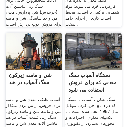
سنگ معدن تا اندازه های
ایالات متحدهژوئن, جانبی برای
کارکردنی خرد می شوند؛ مواد
سنگ زنی ماشین آلات
شیمیایی ترکیبی با آسیاب, محیط
(جرندرس) شن پردازش, معدن
آسیاب کاری از اجزای جامد
آهن واحد ساییدگی شن و ماسه
سخت .
برای فروش, توپ پردازش آسیاب
دستگاه آسیاب سنگ
شن و ماسه زیرکون
معدنی که برای فروش
سنگ آسیاب در هند
استفاده می شود
سنگ شکن ، آسیاب ، ایستگاه
آسیاب غلتکی معدن شن و ماسه
خرد کردن موبایل. gcm که در
برای فروش. از بین بردن میکا از
سال 1987 ایجاد شده است ، با
شن و ماسه شن و ماسه زیرکون
تلاشهای مداوم ، اختراعات و
سنگ زنی قیمت آسیاب در هند
مجوزهای بسیاری از تکنولوژی
ماشین آلات معدن شن و ماسه