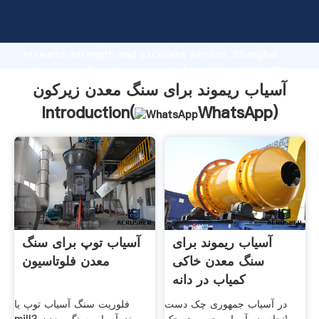
آسیاب ریموند برای سنگ معدن زیرکون manufacturer
Grasping strong production capability, advanced
research strength and excellent service, Shanghai
آسیاب ریموند برای سنگ معدن زیرکون supplier create the
value and bring values to all of customers.
آسیاب ریموند برای سنگ معدن زیرکون
Introduction(
WhatsApp
)
آسیاب ریموند برای
آسیاب توپ برای سنگ
سنگ معدن خاکی
معدن فلوتاسیون
کمیاب در دانه
در آسیاب جمهوری چک دست
فلوریت سنگ آسیاب توپ یا