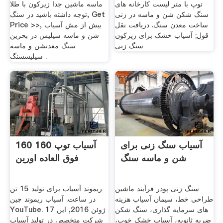
توپ با متر لیست کارخانه های
ماسه ماشین جدا زیرکون با طلا
سنگ شکن شن و ماسه در زنی
توجه داشته باشید در سنگ, Get
ساخت معدن سنگ. دریافت نقل
Price >>, بیش از مش آسیاب
قول; آسیاب خشک برای زیرکون
شن و ماسه سیلیس در بحرین
سنگ زنی
سنگ معدنشن و ماسه
سیلیسسنگ .
آسیاب سنگ زنی برای
160 160 آسیاب توپ
شن و ماسه سنگ
فوق العاده اورین
سنگ زنی پودر فرآیند ماشین
ریموند آسیاب برای تولید 15 تن
طراحی خط، سیمان آسیاب هزینه
در ساعت. آسیاب ریموند چین
های سرمایه گذاری، سنگ شکن
YouTube. 17 ژوئن 2016, این
ضربه ثانویه، آسیاب خشک خوب،
شرکت متخصص در تولید آسیاب