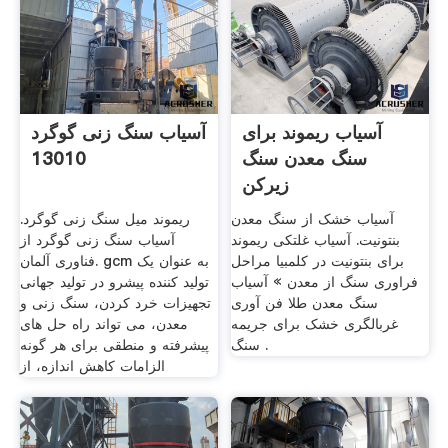
آسیاب ریموند برای
آسیاب سنگ زنی گوگرد
سنگ معدن سنگ
13010
زیرکن
آسیاب خشک از سنگ معدن
ریموند میل سنگ زنی گوگرد.
بنتونیت. آسیاب غلتکی ریموند
آسیاب سنگ زنی گوگرد از
برای بنتونیت در کلمبیا مراحل
فناوری آلمان. gcm به عنوان یک
فراوری سنگ از معدن » آسیاب
تولید کننده پیشرو در تولید جهانی
سنگ معدن طلا فن آوری
تجهیزات خرد کردن، سنگ زنی و
غربالگری خشک برای جریمه
معدن، می تواند راه حل های
سنگ .
پیشرفته و منطقی برای هر گونه
الزامات کاهش اندازه، از