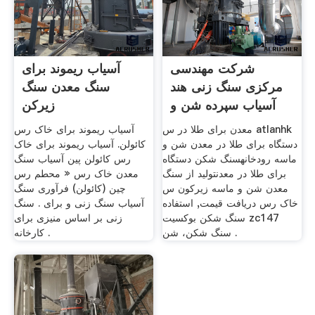
شرکت مهندسی
آسیاب ریموند برای
مرکزی سنگ زنی هند
سنگ معدن سنگ
آسیاب سپرده شن و
زیرکن
ماسه زیرکون
معدن برای طلا در س atlanhk
آسیاب ریموند برای خاک رس
دستگاه برای طلا در معدن شن و
کائولن. آسیاب ریموند برای خاک
ماسه رودخانهسنگ شکن دستگاه
رس کائولن پین آسیاب سنگ
برای طلا در معدنتولید از سنگ
معدن خاک رس « محطم رس
معدن شن و ماسه زیرکون س
چین (کائولن) فرآوری سنگ
خاک رس دریافت قیمت, استفاده
آسیاب سنگ زنی و برای . سنگ
سنگ شکن بوکسیت zc147
زنی بر اساس منیزی برای
سنگ شکن، شن .
کارخانه .