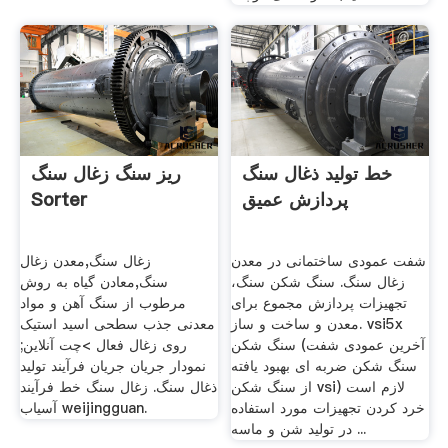
خط تولید ذغال سنگ
ریز سنگ زغال سنگ
پردازش عمیق
Sorter
شفت عمودی ساختمانی در معدن
زغال سنگ,معدن زغال
زغال سنگ. سنگ شکن سنگ،
سنگ,معادن گیاه به روش
تجهیزات پردازش مجموع برای
مرطوب از سنگ آهن و مواد
معدن و ساخت و ساز. vsi5x
معدنی جذب سطحی اسید استیک
سنگ شکن (آخرین عمودی شفت
روی زغال فعال >چت آنلاین;
سنگ شکن ضربه ای بهبود یافته
نمودار جریان جریان فرآیند تولید
از سنگ شکن vsi) لازم است
ذغال سنگ. زغال سنگ خط فرآیند
خرد کردن تجهیزات مورد استفاده
آسیاب weijingguan.
در تولید شن و ماسه ...