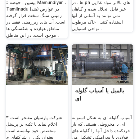
ها . در ph های بالاتر مواد غذایی
:: بیسین . حوضه Mamundiyar ،
غیر قابل انحلال شده و گیاهان
Tamilnadu (هند) در عوارض
نمی توانند به آسانی از آنها
زمینی سنگ سخت قرار گرفته
استفاده کنند. . خاک مرطوب
است. آب های زیرزمینی فقط در
نواحی استوایی .
مناطق هوازده و شکستگی ها
موجود است. در این مناطق .
بالمیل یا آسیاب گلوله
ای
آسیاب گلوله ای به شکل استوانه
* شرکت پارسیان مفتخر است
ای یا مخروطی هستند، که بار
اعلام نماید با تکیه بر پرسنل
خردکننده داخل آنها را گلوله های
متخصص خود توانسته است
فولادی یا سرامیکی تشکیل می
بعنوان یکی از شرکتهای م