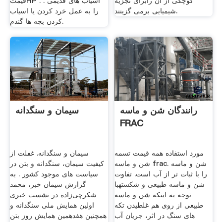
کوچکی از آن رابرای تجزیه
قیمتHP . . آسیاب های قدیمی
شیمیایی برمی گزینند.
را به عمل خرد کردن یا اسیاب
کردن بچه ها گندم.
رانندگان شن و ماسه
سیمان و سنگدانه
FRAC
مورد استفاده همه قیمت تسمه
سیمان و سنگدانه. غفلت از
شن و ماسه frac. شن و ماسه
کیفیت سیمان، سنگدانه و بتن در
را با ثبات تر از آب است. تفاوت
سیاست های موجود کشور . به
شن و ماسه طبیعی و شکستهبا
گزارش سیمان خبر، محمد
توجه به اینکه شن و ماسه
شکرچی‌زاده در نشست خبری
طبیعی از روی هم غلطیدن تکه
اولین همایش ملی سنگدانه و
های سنگ در اثر، جریان آب
همچنین هفدهمین همایش روز بتن