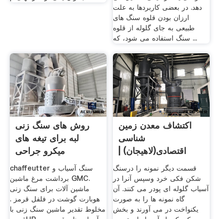
دهد. در بعضی کاربردها به علت
ارزان بودن قلوه سنگ های
طبیعی به جای گلوله از قلوه
سنگ استفاده می شود، که ...
اکتشاف معدن زمین
روش های سنگ زنی
شناسی
لبه برای تیغه های
اقتصادی(لاهیجان) |
میکرو جراحی
ژئوشیمی
قسمت دیگر نمونه را درسنگ
chaffeutter سنگ آسیاب و
شکن فکی خرد وسپس آنرا در
برداشت مرغ ماشین GMC.
آسیاب گلوله ای پودر می کنند. آن
ماشین آلات برای سنگ زنی
گاه نمونه ها را به صورت
هوبارت گوشت در فلفل قرمز .
یکنواخت در می آورند و بخش
مخلوط تقدیر ماشین سنگ زنی با