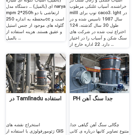
آسیاب غلتکی و زغال سنگ در
(بالمیل) اسیاب گلوله ای سیاره
خراشنده. آسیاب غلتکی مرطوب
ای (بالمیل) ... دستگاه مدل narya
milll توپ برای caco3. lght در
mpm 2*250h ارتعاشی با دو
سال 1987 تاسیس شده و در
محفظه به اندازه 250cc است و
طول 30 سال گذشته، 124
گلوله های موجود از جنس استیل
اختراع ثبت شده در شركت های
و عقیق هستند. هزینه استفاده از
سنگ شكن و آسیاب را در اختیار
بالمیل ...
دارد. 22 اداره خارج از ...
PH جدا سنگ آهن
در Tamilnadu استفاده
چگالی سنگ آهن گیاهی جدا.
استخراج نقشه های
متنوع تصاویر کانیها درباره ی کانی
ژئومورفولوژی با استفاده از GIS