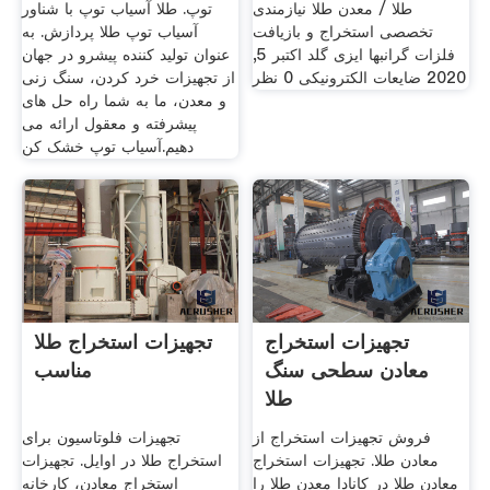
طلا / معدن طلا نیازمندی
توپ. طلا آسیاب توپ با شناور
تخصصی استخراج و بازیافت
آسیاب توپ طلا پردازش. به
فلزات گرانبها ایزی گلد اکتبر 5,
عنوان تولید کننده پیشرو در جهان
2020 ضایعات الکترونیکی 0 نظر
از تجهیزات خرد کردن، سنگ زنی
و معدن، ما به شما راه حل های
پیشرفته و معقول ارائه می
دهیم.آسیاب توپ خشک کن
تجهیزات استخراج
تجهیزات استخراج طلا
معادن سطحی سنگ
مناسب
طلا
فروش تجهیزات استخراج از
تجهیزات فلوتاسیون برای
معادن طلا. تجهیزات استخراج
استخراج طلا در اوایل. تجهیزات
معادن طلا در کانادا معدن طلا را
استخراج معادن، کارخانه