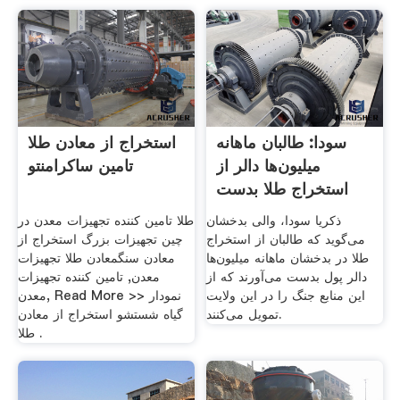
سودا: طالبان ماهانه
استخراج از معادن طلا
میلیون‌ها دالر از
تامین ساکرامنتو
استخراج طلا بدست
می
ذکریا سودا، والی بدخشان
طلا تامین کننده تجهیزات معدن در
می‌گوید که طالبان از استخراج
چین تجهیزات بزرگ استخراج از
طلا در بدخشان ماهانه میلیون‌ها
معادن سنگمعادن طلا تجهیزات
دالر پول بدست می‌آورند که از
معدن, تامین کننده تجهیزات
این منابع جنگ را در این ولایت
معدن, Read More >> نمودار
تمویل می‌کنند.
گیاه شستشو استخراج از معادن
طلا .