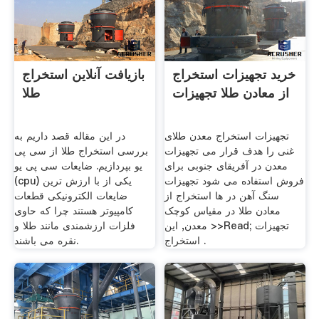
خرید تجهیزات استخراج
بازیافت آنلاین استخراج
از معادن طلا تجهیزات
طلا
تجهیزات استخراج معدن طلای
در این مقاله قصد داریم به
غنی را هدف قرار می تجهیزات
بررسی استخراج طلا از سی پی
معدن در آفریقای جنوبی برای
یو بپردازیم. ضایعات سی پی یو
فروش استفاده می شود تجهیزات
(cpu) یکی از با ارزش ترین
سنگ آهن در ها استخراج از
ضایعات الکترونیکی قطعات
معادن طلا در مقیاس کوچک
کامپیوتر هستند چرا که حاوی
معدن, این >>Read; تجهیزات
فلزات ارزشمندی مانند طلا و
استخراج .
نقره می باشند.