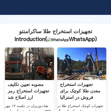
تجهیزات استخراج طلا ساکرامنتو manufacturer Grasping
strong production capability, advanced research
strength and excellent service, Shanghai تجهیزات
استخراج طلا ساکرامنتو supplier create the value and
bring values to all of customers.
تجهیزات استخراج طلا ساکرامنتو
Introduction(
WhatsApp
)
تجهیزات استخراج
مصوبه تعیین تکلیف
معدن طلا کوچک برای
تجهیزات استخراج رمز
فروش در استرالیا
ارز اصلاح شد
تجهیزات کوچک استخراج طلا در
هیات‌وزیران در جلسه ۱۳ مهر