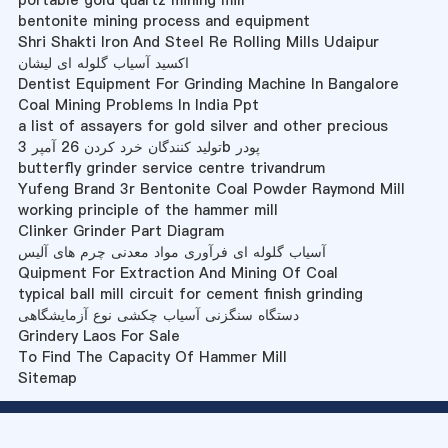
portable gold quartz mining mill
bentonite mining process and equipment
Shri Shakti Iron And Steel Re Rolling Mills Udaipur
اکسید آسیاب گلوله ای لیشان
Dentist Equipment For Grinding Machine In Bangalore
Coal Mining Problems In India Ppt
a list of assayers for gold silver and other precious
تولید کنندگان خرد کردن 26 آمپر 3b پودر
butterfly grinder service centre trivandrum
Yufeng Brand 3r Bentonite Coal Powder Raymond Mill
working principle of the hammer mill
Clinker Grinder Part Diagram
آسیاب گلوله ای فرآوری مواد معدنی چرم های آلیس
Quipment For Extraction And Mining Of Coal
typical ball mill circuit for cement finish grinding
دستگاه سنگزنی آسیاب چکشی نوع آزمایشگاهی
Grindery Laos For Sale
To Find The Capacity Of Hammer Mill
Sitemap