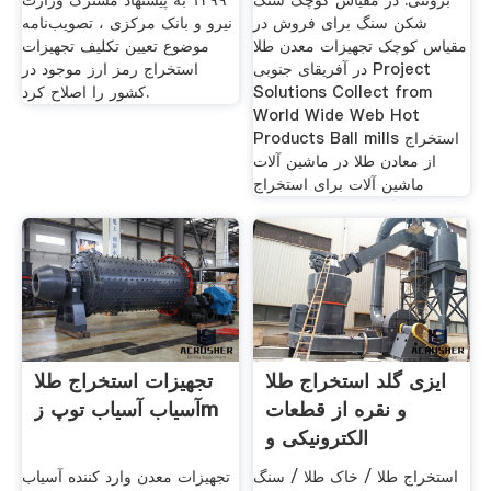
برونئی. در مقیاس کوچک سنگ
۱۳۹۹ به پیشنهاد مشترک وزارت
شکن سنگ برای فروش در
نیرو و بانک مرکزی ، تصویب‌نامه
مقیاس کوچک تجهیزات معدن طلا
موضوع تعیین تکلیف تجهیزات
در آفریقای جنوبی Project
استخراج رمز ارز موجود در
Solutions Collect from
کشور را اصلاح کرد.
World Wide Web Hot
Products Ball mills استخراج
از معادن طلا در ماشین آلات
ماشین آلات برای استخراج
ایزی گلد استخراج طلا
تجهیزات استخراج طلا
و نقره از قطعات
آسیاب آسیاب توپ زm
الکترونیکی و
استخراج طلا / خاک طلا / سنگ
تجهیزات معدن وارد کننده آسیاب