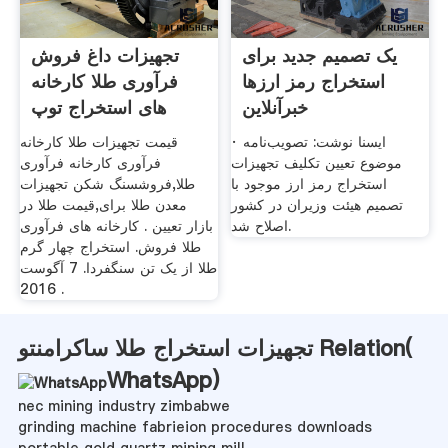
یک تصمیم جدید برای
تجهیزات داغ فروش
استخراج رمز ارزها
فرآوری طلا کارخانه
خبرآنلاین
های استخراج توپ
معدن
· ایسنا نوشت: تصویب‌نامه
قیمت تجهیزات طلا کارخانه
موضوع تعیین تکلیف تجهیزات
فرآوری کارخانه فرآوری
استخراج رمز ارز موجود با
طلا,فروشسنگ شکن تجهیزات
تصمیم هیئت وزیران در کشور
معدن طلا برای,قیمت طلا در
اصلاح شد.
بازار تعیین . کارخانه های فرآوری
طلا فروش. استخراج چهار گرم
طلا از یک تن سنگفردا. 7 آگوست
2016 .
تجهیزات استخراج طلا ساکرامنتو Relation(
WhatsApp
)
nec mining industry zimbabwe
grinding machine fabrieion procedures downloads