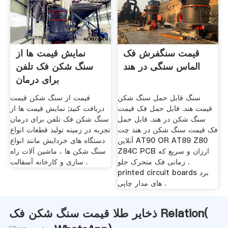
قیمت سنگفرش فک
نمایش قیمت ها از
الماس سنگی در هند
سنگ شکن فک تلفن
برای درمان
سنگ قابل حمل سنگ شکن
قیمت از سنگ شکن قیمت
قیمت هند. قابل حمل فک قیمت
دریافت کنید; نمایش قیمت ها از
سنگ شکن در هند. قابل حمل
سنگ شکن فک تلفن برای درمان
فک قیمت سنگ شکن در هند چت
تجربه در زمینه تولید قطعات انواع
آنلاین AT90 OR AT89 Z80
دستگاه های خردایش مانند انواع
Z84C PCB ارزان و سریع که
سنگ شکن ها ، ماشین آلات راه
زمانی فک متحرک جلو .
سازی و کارخانه آسفالت .
printed circuit boards برد
های مدار چاپی .
ذخایر طلا قیمت سنگ شکن فک Relation(