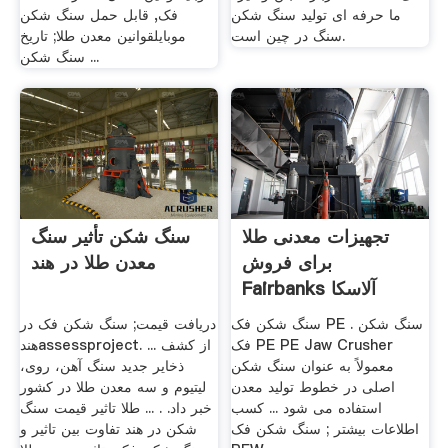
ما حرفه ای تولید سنگ شکن
فک, قابل حمل سنگ شکن
سنگ در چین است.
موبایلقوانین معدن طلا; تاریخ
سنگ شکن ...
تجهیزات معدنی طلا
سنگ شکن تأثیر سنگ
برای فروش
معدن طلا در هند
Fairbanks آلاسکا
سنگ شکن فک PE . سنگ شکن
دریافت قیمت; سنگ شکن فک در
فک PE PE Jaw Crusher
هندassessproject. ... از کشف
معمولاً به عنوان سنگ شکن
ذخایر جدید سنگ آهن، روی،
اصلی در خطوط تولید معدن
لیتیوم و سه معدن طلا در کشور
استفاده می شود ... کسب
خبر داد. . ... طلا تاثیر قیمت سنگ
اطلاعات بیشتر ; سنگ شکن فک
شکن در هند تفاوت بین تاثیر و