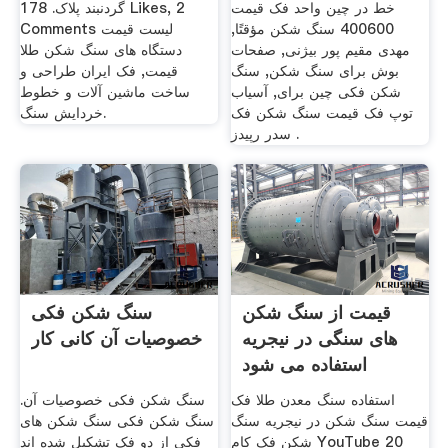
خط در چین واحد فک قیمت
گردنبند پلاک. 178 Likes, 2
400600 سنگ شکن مؤقتًا,
Comments لیست قیمت
مهدی مقیم پور بیژنی, صفحات
دستگاه های سنگ شکن طلا
بوش برای سنگ شکن, سنگ
قیمت, فک ایران طراحی و
شکن فکی چین برای, آسیاب
ساخت ماشین آلات و خطوط
توپ فک قیمت سنگ شکن فک
خردایش سنگ.
سدر رپیدز .
قیمت از سنگ شکن
سنگ شکن فکی
های سنگی در نیجریه
خصوصیات آن کانی کار
استفاده می شود
استفاده سنگ معدن طلا فک
سنگ شکن فکی خصوصیات آن.
قیمت سنگ شکن در نیجریه سنگ
سنگ شکن فکی سنگ شکن های
شکن فک کام YouTube 20
فکی از دو فک تشکیل شده اند