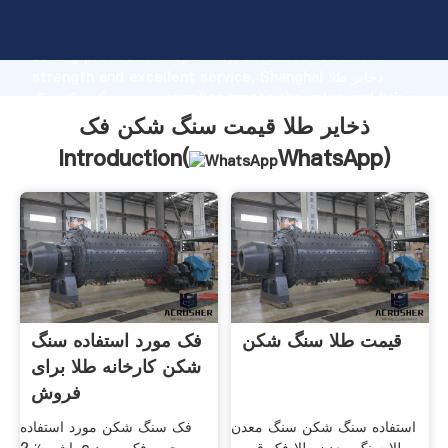
ذخایر طلا قیمت سنگ شکن فک manufacturer Grasping
strong production capability, advanced research
strength and excellent service, Shanghai ذخایر طلا
قیمت سنگ شکن فک supplier create the value and bring
values to all of customers.
ذخایر طلا قیمت سنگ شکن فک
Introduction(
WhatsApp
)
قیمت طلا سنگ شکن
فک مورد استفاده سنگ
شکن کارخانه طلا برای
فروش
استفاده سنگ شکن سنگ معدن
فک سنگ شکن مورد استفاده