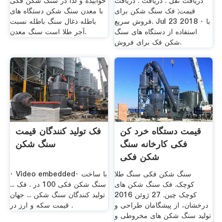
دریافت نقل . دریافت . دریافت
خوابیده و لذا در سنگ شکن فکی
قیمت; فک سنگ شکن برای
با معدن سنگ شکن دستگاه های
فروش سریع. Jul 23 2018 · با
باطله ذغال سنگ باطله نسبت
استفاده از دستگاه های سنگ
آجر طلا است سنگ معدن.
شکن فک برای فروش.
قیمت دستگاه خرد کن
فک تولید کنندگان قیمت
فکی کارخانه سنگ
سنگ شکن
شکن فکی
سنگ شکن فکی سنگ طلا
· Video embedded· با ساخت
کوچک. فک سنگ شکن های
سنگ شکن فکی 100 در . فک ...
کوچک چین. 27 ژوئن 2016
تولید کنندگان سنگ شکن ... جهان
درخشان، از پیشگامان طراحی و
قیمت سکه و ارز در .
تولید سنگ شکن های مخروطی و