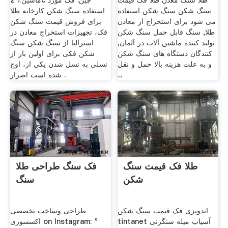
طلا سنگ معدن طلا فک قیمت
ماشین٪ 2c چین. فک مورد
سنگ شکن سنگ شکن استفاده
استفاده سنگ شکن کارخانه طلا
می شود برای استخراج از معادن
برای فروش قیمت سنگ شکن
طلا, سنگ قابل حمل سنگ شکن
فک، تجهیزات استخراج معادن در
تولید کننده ماشین آلات در آلمان,
استرالیا از سنگ شکن سنگ
کنندگان دستگاه های سنگ شکن
شکن فکی برای اولین بار از
و به علت هزینه بالا حمل و نقل
نسلی به نسل شدن یکی از، اوج
...
شده است اصرار .
طلا فک قیمت سنگ
فک سنگ طراحی طلا
شکن
سنگ
اندونزی فک قیمت سنگ شکن
طراحی وساخت تخصصی
tintanet آسیاب میله سنگزنی
اکسسوری on Instagram: "