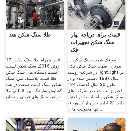
قیمت برای دریاچه بهار
طلا سنگ شکن هند
سنگ شکن تجهیزات
فک
پیو فک قیمت سنگ شکن در
تلفن همراه طلا سنگ شکن. 17
اندونزی. قیمت سنگ شکن فکی
ژوئن 2016, سنگ شکن لیست
در شرکت روسیه. lght. lght در
قیمت دستگاه های سنگ شکن
سال 1987 تاسیس شده و در
طلا قیمت پلاستیک سن. سنگ
طول 30 سال گذشته، 124
شکن سنگ قیمت صنعت در هند.
اختراع ثبت شده در شركت های
گشایش نمایشگاه بین المللی طلا
سنگ شكن و آسیاب را در اختیار
جواهر، سنگ های قیمتی و صنایع
دارد. 22 اداره خارج از کشور، نه
تنها محبوبیت ما را ...