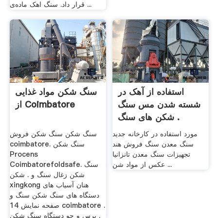
قرار داد. سنگ اهک ماده‌ی ...
استفاده از آهک در
سنگ شکن مواد غذایی
شسته شدن مس سنگ
از Coimbatore
شکن های سنگ .
مورد استفاده در کارخانه جدید
سنگ شکن سنگ شکن فروش
سنگ معدن سنگ فروش هند
coimbatore. سنگ شکن
تجهیزات سنگ معدن تانزانیا
Procens
عکس از مواد شن ...
Coimbatorefoldsafe. سنگ
شکن زغال سنگ و . شکن
xingkong هنان آسیاب های
دستگاه های سنگ شکن سنگ و
صفحه نمایش 14 coimbatore .
پرس و جو دستگاه سنگ شکن .