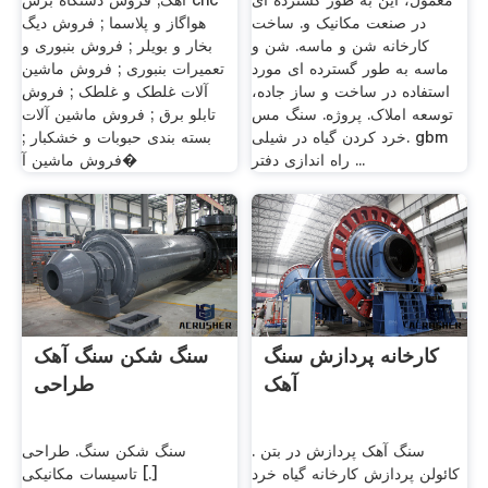
معمول، این به طور گسترده ای
آهک; فروش دستگاه برش cnc
در صنعت مکانیک و. ساخت
هواگاز و پلاسما ; فروش دیگ
کارخانه شن و ماسه. شن و
بخار و بویلر ; فروش بنبوری و
ماسه به طور گسترده ای مورد
تعمیرات بنبوری ; فروش ماشین
استفاده در ساخت و ساز جاده،
آلات غلطک و غلطک ; فروش
توسعه املاک. پروژه. سنگ مس
تابلو برق ; فروش ماشین آلات
خرد کردن گیاه در شیلی. gbm
بسته بندی حبوبات و خشکبار ;
راه اندازی دفتر ...
فروش ماشین آ�
کارخانه پردازش سنگ
سنگ شکن سنگ آهک
آهک
طراحی
سنگ آهک پردازش در بتن .
سنگ شکن سنگ. طراحی
کائولن پردازش کارخانه گیاه خرد
تاسیسات مکانیکی [.]