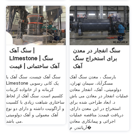
سنگ انفجار در معدن
سنگ آهک |
برای استخراج سنگ
Limestone | سنگ
آهک
آهک ساختمانی | قیمت
سنگ .
بارسنگ ، معدن سنگ آهک
سنگ آهک چیست. سنگ آهک یا
مسگرآباد، سیمان تهران،
Limestone یک کانی رسوبی
دولومیتی، آهک، انفجار معادن
کربناته و از خانواده کربنات
عملیات انفجار در معادن می باش
کلسیم است. سنگ آهک از لحاظ
د. ابعاد طراحی شده برای
ساختاری شباهت زیادی با کلسیت
استخراج در این معدن دارای.
و آراگونیت داشته و دارای دو نوع
دریافت قیمت; مناقصه عملیات
آهک معمولی و آهک دولومیتی
اجرائی و پیمانکاری معادن
می باشد.
آریاتندر. م�