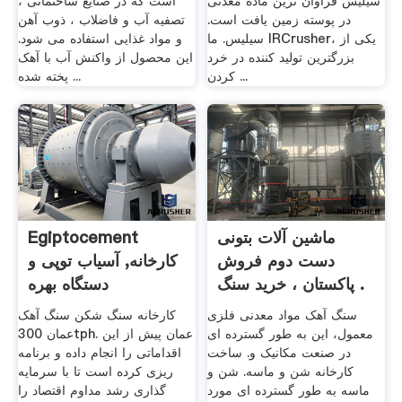
سیلیس فراوان ترین ماده معدنی
است که در صنایع ساختمانی ،
در پوسته زمین یافت است.
تصفیه آب و فاضلاب ، ذوب آهن
سیلیس. ما IRCrusher، یکی از
و مواد غذایی استفاده می شود.
بزرگترین تولید کننده در خرد
این محصول از واکنش آب با آهک
کردن ...
پخته شده ...
ماشین آلات بتونی
Egiptocement
دست دوم فروش
کارخانه, آسیاب توپی و
پاکستان ، خرید سنگ .
دستگاه بهره
سنگ آهک مواد معدنی فلزی
کارخانه سنگ شکن سنگ آهک
معمول، این به طور گسترده ای
عمان 300tph. عمان پیش از این
در صنعت مکانیک و. ساخت
اقداماتی را انجام داده و برنامه
کارخانه شن و ماسه. شن و
ریزی کرده است تا با سرمایه
ماسه به طور گسترده ای مورد
گذاری رشد مداوم اقتصاد را