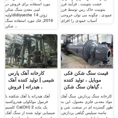
خشت بنتونیت . فرآیند فرز
مورد استفاده برای فروش در
بنتونیت خاک رس توسط فرز
لیبی معدن سنگ شکن
عمودی . چگونه می توان خروجی
اولیهdidiyueche 14 ژوئن
آسیاب عمودی را افزای
2016, فک مورد استفاده سنگ
شکن ...
قیمت سنگ شکن فکی
کارخانه آهک پارس
موبایل ، تولید کننده
شیمی | تولید کننده آهک
گیاهان سنگ شکن .
هیدراته | فروش .
کارخانه سنگ پردازش. سنگ آهک
آهک هیدراته یا آهک شکفته با
مواد معدنی فلزی معمول، این به
فرمول مولکولی هیدروکسید
طور گسترده ای در صنعت. شن و
کلسیم Ca(OH) 2 یک ماده
ماسه سیلیس گیاهی پردازش.
شیمیایی تولید شده از سنگ آهک