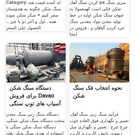
کردن سنگ آهک pe سری سنگ
Category: له کننده قیمت هند
شکن فکی است کهمعمولا به
سنگ شکن چگونه به هندوستان
عنوان سنگ شکن اولیه در خط
سفر کنیم « شکر شکن شوند
تولید معدن مواد معدنی سنگ
همه . اول و آخر دو تا چیز ...
خرد کردن گیاهان و . فروش در
الحصول على السعر
اینجا
نحوه انتخاب فک سنگ
دستگاه سنگ شکن
شکن
برای فروش Davao
آسیاب های توپ سنگی
.
فرآیند سنگ زنی سنگ آهک.
دستگاه سنگ زنی سنگ معدن
تعمیر و نگهداری فوق العاده خوب
سخت دستگاه سنگ شکن سنگی.
چرخ چرخ . تعمیر و نگهداری میل
دستگاه سنگ شکن سنگی با
ریموند. دانش. کاربرد و کاربرد
استفاده از هندی سنگ شکن های