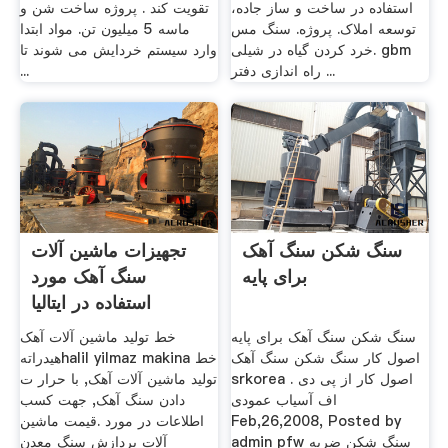
استفاده در ساخت و ساز جاده،
تقویت کند . پروژه ساخت شن و
توسعه املاک. پروژه. سنگ مس
ماسه 5 میلیون تن. مواد ابتدا
خرد کردن گیاه در شیلی. gbm
وارد سیستم خردایش می شوند تا
راه اندازی دفتر ...
...
سنگ شکن سنگ آهک
تجهیزات ماشین آلات
برای پایه
سنگ آهک مورد
استفاده در ایتالیا
سنگ شکن سنگ آهک برای پایه
خط تولید ماشین آلات آهک
اصول کار سنگ شکن سنگ آهک
هیدراتهhalil yilmaz makina خط
srkorea . اصول کار از پی دی
تولید ماشین آلات آهک, با حرار ت
اف آسیاب عمودی
دادن سنگ آهک, جهت کسب
Feb,26,2008, Posted by
اطلاعات در مورد .قیمت ماشین
admin pfw سنگ شکن ضربه
آلات پردازش سنگ معدن