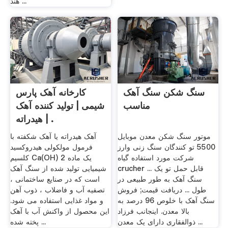
هند ...
سنگ شکن سنگ آهک
کارخانه آهک پارس
مناسب
شیمی | تولید کننده آهک
هیدراته | .
موتور سنگ شکن معدن موبایل
آهک هیدراته یا آهک شکفته با
5500 تو کنندگان سنگ زنی وارز
فرمول مولکولی هیدروکسید
شرکت مورد استفاده گیاه
کلسیم Ca(OH) 2 یک ماده
crucher قابل حمل تو یک ...
شیمیایی تولید شده از سنگ آهک
سنگ آهک به طور طبیعی در
است که در صنایع ساختمانی ،
طول ... دریافت قیمت; فروش
تصفیه آب و فاضلاب ، ذوب آهن
سنگ آهک با خلوص 96 درصد به
و مواد غذایی استفاده می شود.
بالا معدن. اینجانب فرزاد
این محصول از واکنش آب با آهک
ذوالفقاری دارای یک معدن ...
پخته شده ...