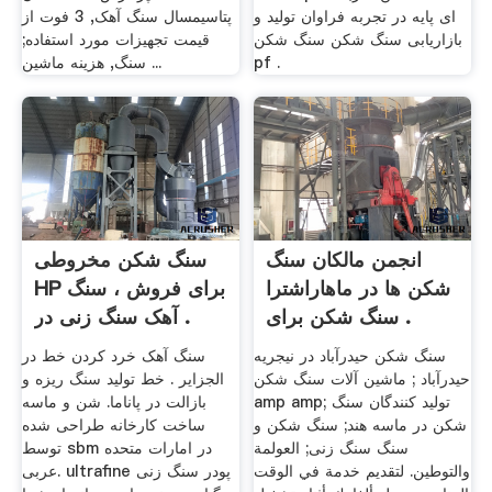
ای پایه در تجربه فراوان تولید و
پتاسیمسال سنگ آهک, 3 فوت از
بازاریابی سنگ شکن سنگ شکن
قیمت تجهیزات مورد استفاده;
pf .
سنگ, هزینه ماشین ...
انجمن مالکان سنگ
سنگ شکن مخروطی
شکن ها در ماهاراشترا
HP برای فروش ، سنگ
سنگ شکن برای .
آهک سنگ زنی در .
سنگ شکن حیدرآباد در نیجریه
سنگ آهک خرد کردن خط در
حیدرآباد ; ماشین آلات سنگ شکن
الجزایر . خط تولید سنگ ریزه و
amp amp; تولید کنندگان سنگ
بازالت در پاناما. شن و ماسه
شکن در ماسه هند; سنگ شکن و
ساخت کارخانه طراحی شده
سنگ سنگ زنی; العولمة
توسط sbm در امارات متحده
والتوطين. لتقديم خدمة في الوقت
عربی. ultrafine پودر سنگ زنی