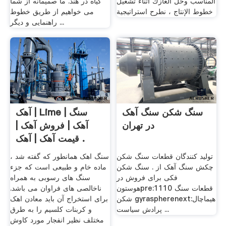
المناسب وحل ألغازك أثناء تشغيل
گیاه در هند. ما صمیمانه از شما
خطوط الإنتاج ، نطرح استراتيجية
می خواهیم از طریق خطوط
راهنمایی و دیگر ...
سنگ شکن سنگ آهک
آهک | Lime | سنگ
در تهران
آهک | فروش آهک |
قیمت آهک | آهک .
تولید کنندگان قطعات سنگ شکن
سنگ اهک همانطور که گفته شد ،
چکش سنگ آهک از .‌ سنگ شکن
ماده خام و طبیعی است که جزء
فکی برای فروش در
سنگ های رسوبی به همراه
هوستونpre:1110 قطعات سنگ
ناخالصی های فراوان می باشد.
شکن gyraspherenext:هیماچال
برای استخراج آن باید معادن اهک
پرادش سیاست ...
و کربنات کلسیم را به طرق
مختلف نظیر انفجار مورد کاوش