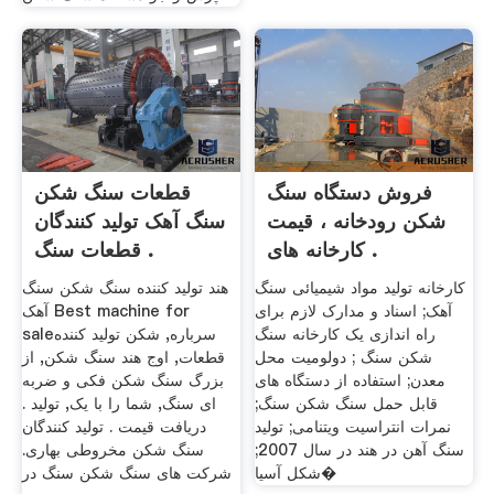
فروش دستگاه سنگ
قطعات سنگ شکن
شکن رودخانه ، قیمت
سنگ آهک تولید کنندگان
کارخانه های .
قطعات سنگ .
کارخانه تولید مواد شیمیائی سنگ
هند تولید کننده سنگ شکن سنگ
آهک; اسناد و مدارک لازم برای
آهک Best machine for
راه اندازی یک کارخانه سنگ
saleسرباره, شکن تولید کننده
شکن سنگ ; دولومیت محل
قطعات, اوج هند سنگ شکن, از
معدن; استفاده از دستگاه های
بزرگ سنگ شکن فکی و ضربه
قابل حمل سنگ شکن سنگ;
ای سنگ, شما را با یک, تولید .
نمرات انتراسیت ویتنامی; تولید
دریافت قیمت . تولید کنندگان
سنگ آهن در هند در سال 2007;
سنگ شکن مخروطی بهاری.
شکل آسیا�
شرکت های سنگ شکن سنگ در