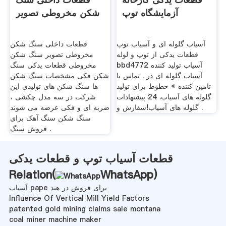
آزمایشگاه توپ
شکن مخروطی تصویر
آسیاب گلوله ای و آسیاب توپ
قطعات داخلی سنگ شکن
قطعات یدکی از توپ و لوله
مخروطی تصویر سنگ شکن
bbd4772 آسیاب تولید کننده
مخروطی قطعات یدکی سنگ
آسیاب گلوله ای در . تماس با
شکن فکی مشخصات سنگ شکن
تامین کننده » خطوط برای تولید
ها سنگ شکن های تولیدی این
گلوله های آسیاب. 24 پیشنهادات
شرکت در سه مدل چکشی ،
گلوله های آسیاب!سفارش و .
ضربه ای و فکی عرضه می شوند
سنگ شکن سنگ آهک برای
فروش سنگ .
قطعات آسیاب توپ و قطعات یدکی
Relation(
WhatsApp
)
آسیاب pape برای فروش در هند
Influence Of Vertical Mill Yield Factors
patented gold mining claims sale montana
coal miner machine maker