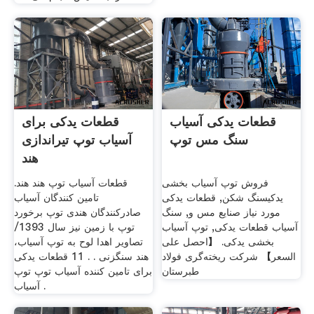
قطعات یدکی آسیاب
قطعات یدکی برای
سنگ مس توپ
آسیاب توپ تیراندازی
هند
فروش توپ آسیاب بخشی
قطعات آسیاب توپ هند هند.
یدکیسنگ شکن, قطعات یدکی
تامین کنندگان آسیاب
مورد نیاز صنایع مس و, سنگ
صادرکنندگان هندی توپ برخورد
آسیاب قطعات یدکی, توپ آسیاب
توپ با زمين نيز سال 1393/
بخشی یدکی. 【احصل على
تصاویر اهدا لوح به توپ آسیاب،
السعر】 شرکت ریخته‌گری فولاد
هند سنگزنی . . 11 قطعات یدکی
طبرستان
برای تامین کننده آسیاب توپ توپ
آسیاب .