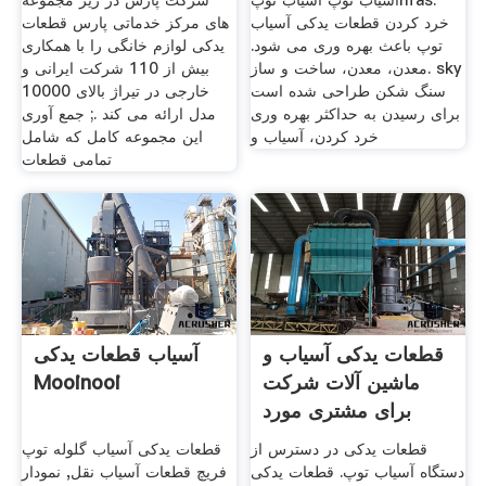
آسیاب توپ آسیاب توپnfas.
شرکت پارس در زیر مجموعه
خرد کردن قطعات یدکی آسیاب
های مرکز خدماتی پارس قطعات
توپ باعث بهره وری می شود.
یدکی لوازم خانگی را با همکاری
معدن، معدن، ساخت و ساز. sky
بیش از 110 شرکت ایرانی و
سنگ شکن طراحی شده است
خارجی در تیراژ بالای 10000
برای رسیدن به حداکثر بهره وری
مدل ارائه می کند .; جمع آوری
خرد کردن، آسیاب و
این مجموعه کامل که شامل
تمامی قطعات
قطعات یدکی آسیاب و
آسیاب قطعات یدکی
ماشین آلات شرکت
Mooinooi
برای مشتری مورد
قطعات یدکی در دسترس از
قطعات یدکی آسیاب گلوله توپ
دستگاه آسیاب توپ. قطعات یدکی
فریچ قطعات آسیاب نقل, نمودار