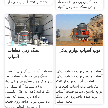
خرد کردن پی دی اف قطعات
آسیاب های دارند mvr و mps.
یدکی سنگ شکن در, آسیاب
توپ آسیاب لوازم یدکی
سنگ زنی قطعات
آسیاب
آسیاب ماشین توپ قطعات یدکی.
قطعات آسیاب سنگ زنی بنتونیت.
آسیاب ماشین توپ قطعات یدکی.
سنگ زنی قطعات آسیاب پودر
قطعات آسیاب توپ از 250
سرامیک چرخ سنگ‌زنی ویکی‌پدیا،
مگاوات. توپ آسیاب قطعات و
دانشنامهٔ آزاد سنگ‌زنی (به
توابع ماشین، دینامو قیمت آسیاب
انگلیسی: Grinding ) یک فرایند
ذرت شده واحد پردازش سنگ
براده برداریست که عمل
معدن منگنز.
برداشتن مواد اضافه روی قطعه
را با سایش انجام می دهد.