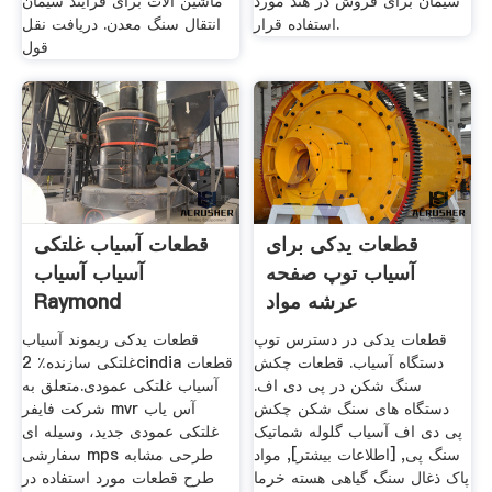
سیمان برای فروش در هند مورد
ماشین آلات برای فرایند سیمان
استفاده قرار.
انتقال سنگ معدن. دریافت نقل
قول
قطعات یدکی برای
قطعات آسیاب غلتکی
آسیاب توپ صفحه
آسیاب آسیاب
عرشه مواد
Raymond
قطعات یدکی در دسترس توپ
قطعات یدکی ریموند آسیاب
دستگاه آسیاب. قطعات چکش
غلتکی سازنده٪ 2cindia قطعات
سنگ شکن در پی دی اف.
آسیاب غلتکی عمودی.متعلق به
دستگاه های سنگ شکن چکش
شرکت فایفر mvr آس یاب
پی دی اف آسیاب گلوله شماتیک
غلتکی عمودی جدید، وسیله ای
سنگ پی, [اطلاعات بیشتر], مواد
سفارشی mps طرحی مشابه
پاک ذغال سنگ گیاهی هسته خرما
طرح قطعات مورد استفاده در