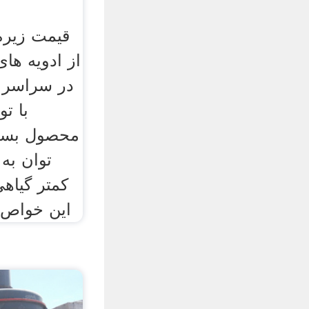
قیمت زیره 
از ادویه ها
در سراسر ا
با تو
محصول بسی
توان به
کمتر گیاه
این خواص د