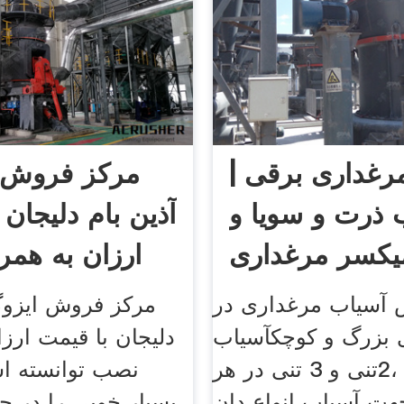
رغداری برقی |
مرکز فروش ا
 ذرت و سویا و
آذین بام دلیجان 
میکسر مرغداری
ارزان به همر
آسیاب مرغداری در
مرکز فروش ایزوگا
بزرگ و کوچکآسیاب
دلیجان با قیمت ارزا
1 تنی ،2تنی و 3 تنی در هر
نصب توانسته 
هت آسیاب انواع دان
بسیار خوبی را در حو