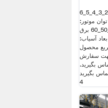
ظرفیت آسیاب: 1_2_3_4_5_6
توان موتور:
_10_15_20_25_50_60 برق
ی: 30 تا 120 ابعاد آسیاب:
ل سریع محصول
هت سفارش
اس بگیرید.
ماس بگیرید
4