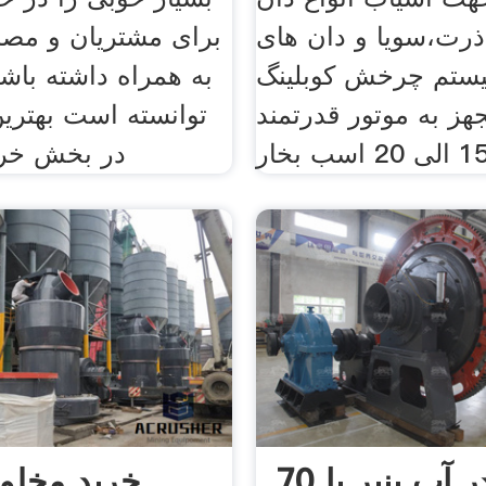
ذرت،سویا و دان های
برای مشتریان و مصر
یستم چرخش کوبلینگ
به همراه داشته باشد
هز به موتور قدرتمند
توانسته است بهترین
الی 20 اسب بخار
در بخش خر
خرید پودر آب پنیر با 70
خرید مخلو