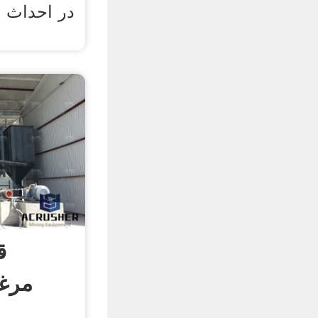
در احداث ی
ق
مرغو