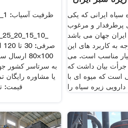
سیاه ایرانی که یکی
ی پرطرفدار و مرغوب
یران جهان می باشد
جه به کاربرد های این
صرف
ار مناسب است. می
100×80 ارسا
 جرأت بیان داشت که
به سرتاسر کشور ج
ی است که میوه ای با
یا مشاوره رایگان تم
ارویی زیره سیاه را
قیمت: ت