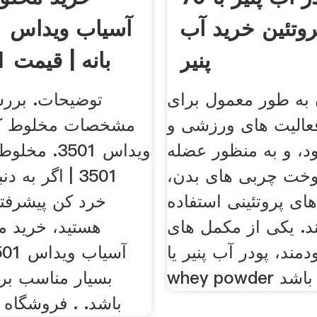
وتئین خرید آب
پنیر
به طور معمول برای
توضیحات. برر
عالیت های ورزشی و
مشخصات مخلوط کن
د، و به منظور عضله
ویداس 3501.
خت چربی های بدن،
3501 | اگر به 
ای پروتئینی استفاده
خرد کن پیشرفته
د. یکی از مکمل های
هستید، خرید م
مند، پودر آب پنیر یا
بسیار مناسب بر
باشد. . فروشگاه ا