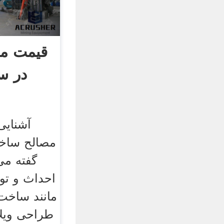
قیمت مص
آشنایی
مصالح ساختم
گفته می
احداث و تو
مانند ساخت
طراحی ویلا