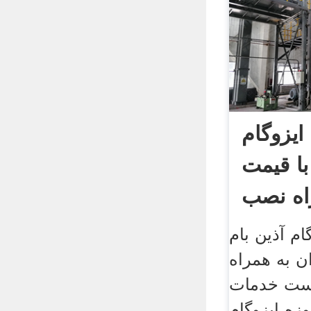
یزوگام
با قیمت
اه نصب
م آذین بام
ن به همراه
است خدمات
زه ایزوگام