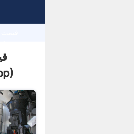
h
قی
pp
)