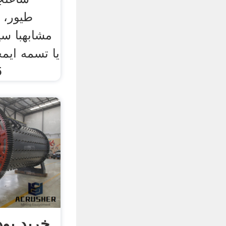
طیور، 
مشابهبا س
یا تسمه ایمج
15 