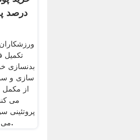
درصد پر
ورزشکاران 
تکمیل ف
بدنسازی خو
سازی و سو
از مکمل ه
می کنن
پروتئینی سود
whey powder می باشد.