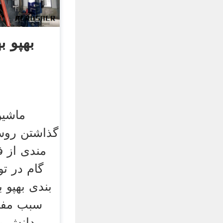
بهپو ب
ماشین‌
گذاشتن روش
مندی از ف
گام در تو
بندی بهپو 
سبب مفتخ
دانش بن