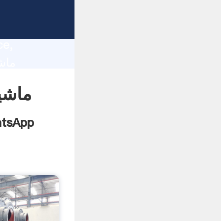
lity,
ce,
ماشی