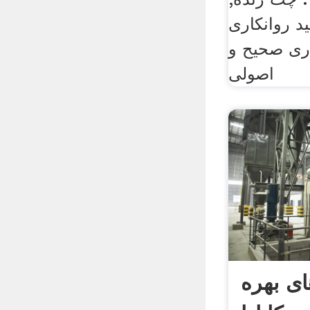
د روانکاری
ری صحیح و
اصولی
ای بهره