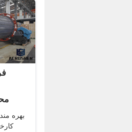
فر
مح
کارخا