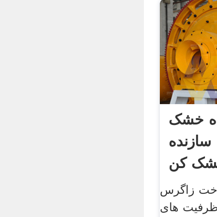
ده خشک
سازنده
خشک کن
خت زاگرس
ظرفیت های