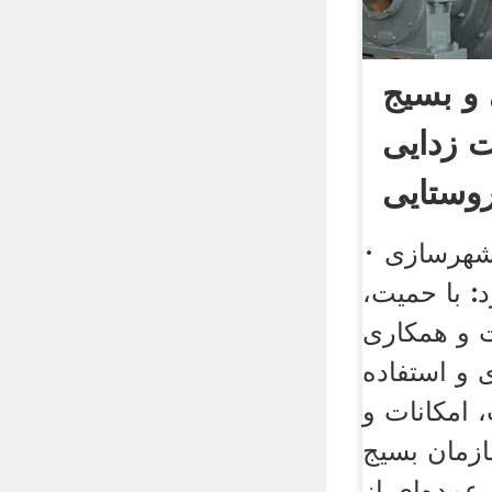
 و بسیج
 زدایی
روستایی
· معاون وزیر راه و شهرسازی
د: با حمیت،
 و همکاری
ی و استفاده
، امکانات و
ازمان بسیج
مده‌ای از