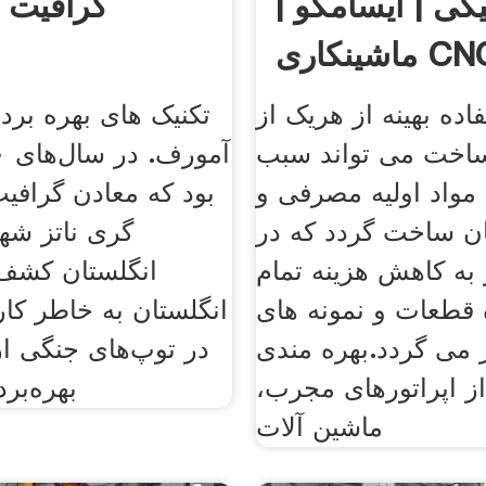
کی | ایسامکو |
گرافیت د
ینکاری CNC
اده بهینه از هریک از
تکنیک های بهره برد
ساخت می تواند سبب
واد اولیه مصرفی و
بود که معادن گرافی
ن ساخت گردد که در
گری ناتز شهر
 به کاهش هزینه تمام
انگلستان کشف
قطعات و نمونه های
انگلستان به خاطر کار
می گردد.بهره مندی
در توپ‌های جنگی از
از اپراتورهای مجرب،
بهره‌بر
ماشین آلات