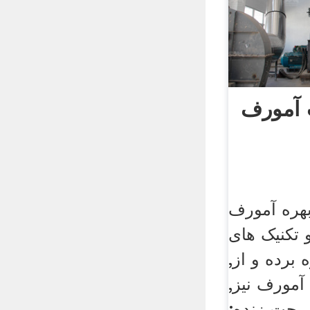
 آمورف
بهره آمورف
 تکنیک های. May 10, 2015·,
برده و از,
آمورف نیز,
. چت زنده;