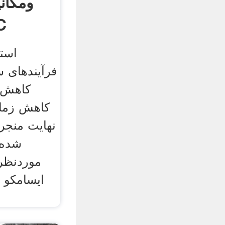
ومکانی
ماش
استف
فرآیندهای 
کاهش م
کاهش زما
نهایت منجر
شده 
موردنظر 
ایسامکو 