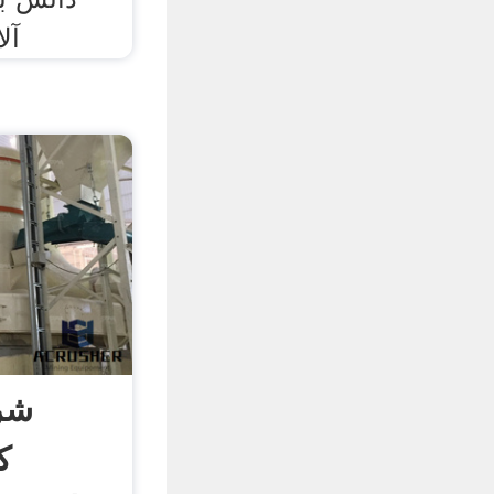
آل
شر
ک