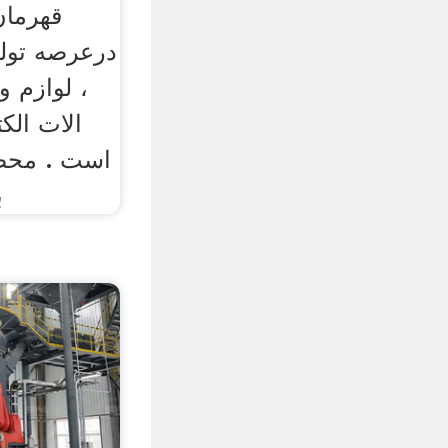
قهرمان
درعرصه تول
، لوازم 
الات الک
است . محصو
ب