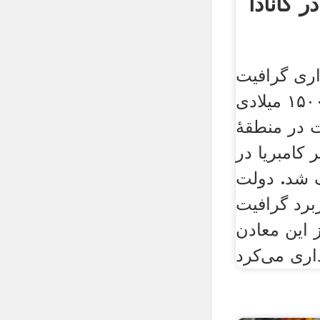
ر کانادا
اری گرافیت
آمورف. در سال‌های ۱۵۰۰ میلادی
ت در منطقۀ
 کامبریا در
 شد. دولت
برد گرافیت
 این معادن
داری می‌کرد