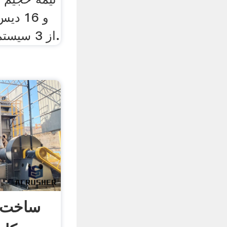
و 16 د
از 3 سیستم بخار بهره مند است.
ساخت 